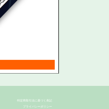
拡張カード
形パック＜キャラカード＞ 流
価格
￥1,760
消費税込み
|
送料無料特典
特定商取引法に基づく表記
プライバシーポリシー