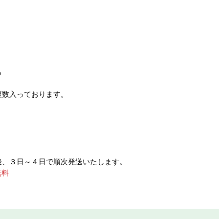
も
複数入っております。
後、３日～４日で順次発送いたします。
無料