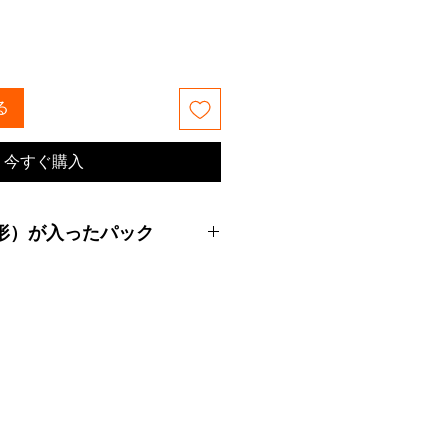
る
今すぐ購入
形）が入ったパック
ルンファ etc