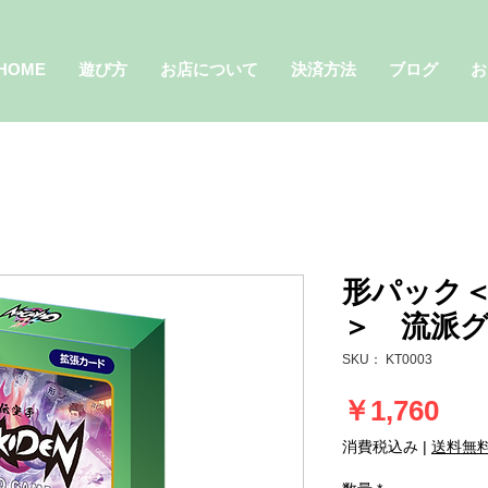
HOME
遊び方
お店について
決済方法
ブログ
お
形パック
＞ 流派グ
SKU： KT0003
価
￥1,760
格
消費税込み
|
送料無