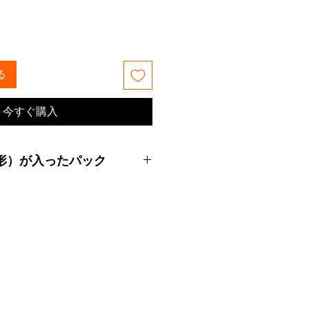
る
今すぐ購入
形）が入ったパック
ウショウ etc
ド