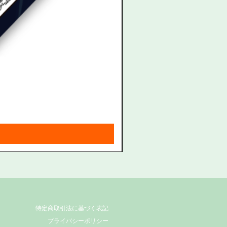
拡張カード
形パック＜キャラカード＞ 流
価格
￥1,760
消費税込み
|
送料無料特典
特定商取引法に基づく表記
プライバシーポリシー