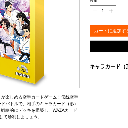
数量
*
カートに追加す
キャラカード（
流派：イエロー
内容：エンピ・カンク
：GEKIDENカー
方が楽しめる空手カードゲーム！伝統空手
ードバトルで、相手のキャラカード（形）
戦略的にデッキを構築し、WAZAカード
使して勝利しましょう。