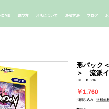
HOME
遊び方
お店について
決済方法
ブログ
お
形パック
＞ 流派イ
SKU： KT0002
価
￥1,760
格
消費税込み
|
送料無