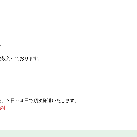
も
複数入っております。
後、３日～４日で順次発送いたします。
無料