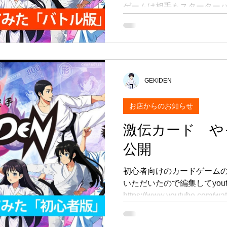
ゲームは相手もスターター
流派に合わせて拡張パック
ば戦略的な遊び方も楽しめ
https://www.youtube.com/w
GEKIDEN
お店からのお知らせ
激伝カード や
公開
初心者向けのカードゲーム
いただいたので編集してyou
https://www.youtube.com/w