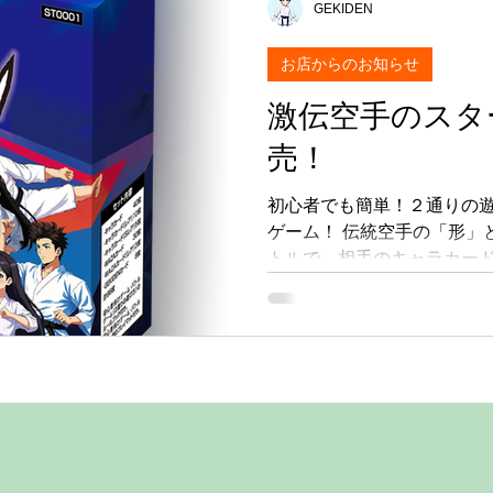
GEKIDEN
お店からのお知らせ
激伝空手のスタ
売！
初心者でも簡単！２通りの
ゲーム！ 伝統空手の「形」
トルで、相手のキャラカー
目指します。 戦略的にデッ
（組）やGEKIDENカードを