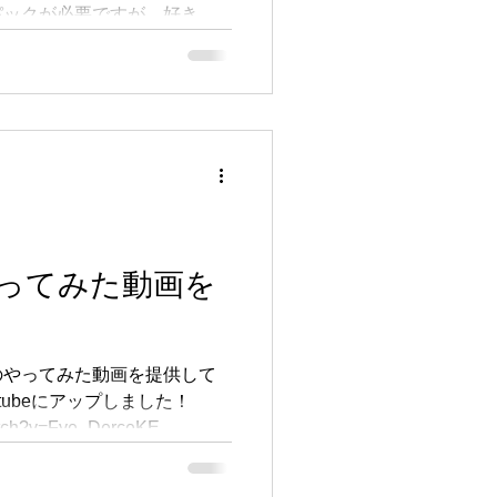
パックが必要ですが、好きな
をゲットしてカードを増やせ
るよ！
atch?v=eVlLvz7jMhQ
ってみた動画を
のやってみた動画を提供して
tubeにアップしました！
atch?v=Fye_DerceKE