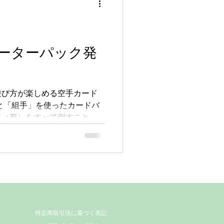
ーターパック発
遊び方が楽しめる空手カード
と「組手」を使ったカードバ
ド（形）をすべて倒すことを
キを構築し、WAZAカード
駆使して勝利しましょう。...
特定商取引法に基づく表記